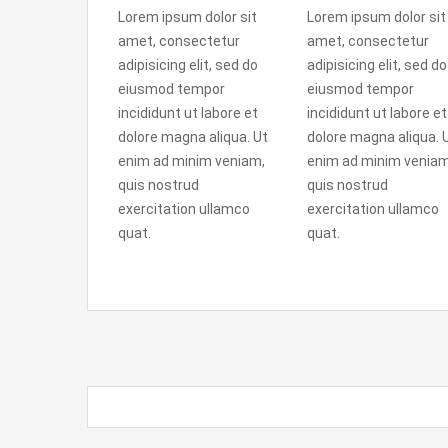
Lorem ipsum dolor sit
Lorem ipsum dolor sit
amet, consectetur
amet, consectetur
adipisicing elit, sed do
adipisicing elit, sed do
eiusmod tempor
eiusmod tempor
incididunt ut labore et
incididunt ut labore et
dolore magna aliqua. Ut
dolore magna aliqua. 
enim ad minim veniam,
enim ad minim veniam
quis nostrud
quis nostrud
exercitation ullamco
exercitation ullamco
quat.
quat.