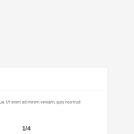
Home
News
Listing
Agents
Contact us
qua. Ut enim ad minim veniam, quis nostrud
1/4