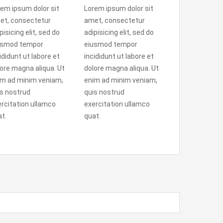
em ipsum dolor sit
Lorem ipsum dolor sit
et, consectetur
amet, consectetur
pisicing elit, sed do
adipisicing elit, sed do
usmod tempor
eiusmod tempor
ididunt ut labore et
incididunt ut labore et
ore magna aliqua. Ut
dolore magna aliqua. Ut
im ad minim veniam,
enim ad minim veniam,
s nostrud
quis nostrud
rcitation ullamco
exercitation ullamco
t.
quat.