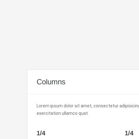
Columns
Lorem ipsum dolor sit amet, consectetur adipisicing
exercitation ullamco quat.
1/4
1/4